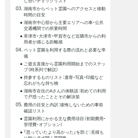
し合いチェックリスト
湖南市からペット霊園へのアクセスと移動
時間の目安
湖南市中心部から主要エリアへの車・公共
交通機関での所要時間
草津市・大津市・甲賀市など近隣市からの利
用者が感じる距離感
ペット霊園を利用する際の流れと必要な準
備
ご逝去直後から霊園利用開始までのステッ
プ（時系列で解説）
持参するものリスト：遺骨・写真・印鑑など
忘れがちな持ち物
湖南市在住のAさんの体験談：初めての利用
で戸惑ったこととその解決策
費用の目安と内訳：後悔しないための事前
確認リスト
霊園利用にかかる主な費用項目（初期費用・
管理費・オプション）
「思っていたより高かった」を防ぐ：見積も
り時に必ず聞く質問集