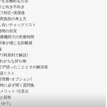
かを見極める方法
）と向き不向き
フ対応・清潔感
費用負担の考え方
し合いチェックリスト
時間の目安
交通機関での所要時間
用者が感じる距離感
備
（時系列で解説）
忘れがちな持ち物
で戸惑ったこととその解決策
認リスト
管理費・オプション）
り時に必ず聞く質問集
メリット・注意点
談と回答
いか？」