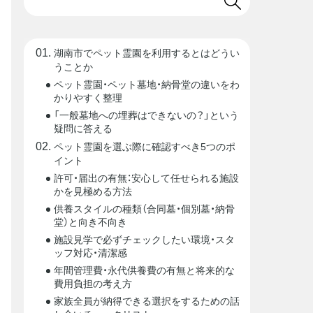
湖南市でペット霊園を利用するとはどうい
うことか
ペット霊園・ペット墓地・納骨堂の違いをわ
かりやすく整理
「一般墓地への埋葬はできないの？」という
疑問に答える
ペット霊園を選ぶ際に確認すべき5つのポ
イント
許可・届出の有無：安心して任せられる施設
かを見極める方法
供養スタイルの種類（合同墓・個別墓・納骨
堂）と向き不向き
施設見学で必ずチェックしたい環境・スタ
ッフ対応・清潔感
年間管理費・永代供養費の有無と将来的な
費用負担の考え方
家族全員が納得できる選択をするための話