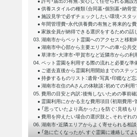
許可・届出の有無：安心して任せられる施設
供養スタイルの種類（合同墓・個別墓・納骨堂
施設見学で必ずチェックしたい環境・スタッ
年間管理費・永代供養費の有無と将来的な
家族全員が納得できる選択をするための話
湖南市からペット霊園へのアクセスと移動
湖南市中心部から主要エリアへの車・公共
草津市・大津市・甲賀市など近隣市からの利
ペット霊園を利用する際の流れと必要な準
ご逝去直後から霊園利用開始までのステップ
持参するものリスト：遺骨・写真・印鑑など
湖南市在住のAさんの体験談：初めての利用
費用の目安と内訳：後悔しないための事前確
霊園利用にかかる主な費用項目（初期費用・
「思っていたより高かった」を防ぐ：見積も
費用を抑えたい場合の選択肢と、それぞれの
湖南市・近隣エリアからよく寄せられる相
「急に亡くなったが、すぐ霊園に連絡してよ