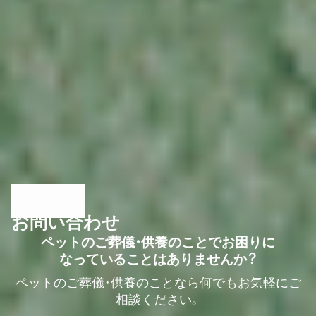
火葬当日の流れと所要時間
ご来館からお別れまでの手順
火葬時間と待機中の過ごし方
お骨上げの作法と持ち帰りについて
ペット火葬を依頼する前に準備すること
ご遺体の安置方法と保存期間
Contact
お問い合わせ
ペットのご葬儀・供養のことでお困りに
なっていることはありませんか？
ペットのご葬儀・供養のことなら
何でもお気軽にご
相談ください。