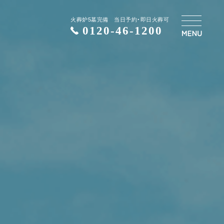
火葬炉5墓完備 当日予約・即日火葬可
0120-46-1200